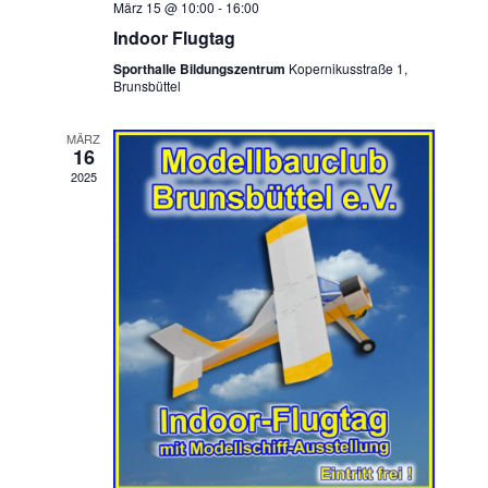
n
März 15 @ 10:00
-
16:00
-
Indoor Flugtag
N
Sporthalle Bildungszentrum
Kopernikusstraße 1,
a
Brunsbüttel
v
i
MÄRZ
16
g
2025
a
t
i
o
n