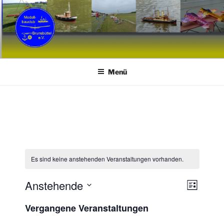
Zum
Inhalt
springen
MCB
Modellbauclub Brunsbüttel e. V.
Menü
Es sind keine anstehenden Veranstaltungen vorhanden.
Anstehende
A
V
L
e
n
i
D
Vergangene Veranstaltungen
s
r
a
s
t
a
t