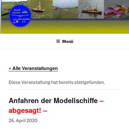
Zum
Inhalt
springen
MCB
Modellbauclub Brunsbüttel e. V.
Menü
« Alle Veranstaltungen
Diese Veranstaltung hat bereits stattgefunden.
Anfahren der Modellschiffe
–
abgesagt! –
26. April 2020