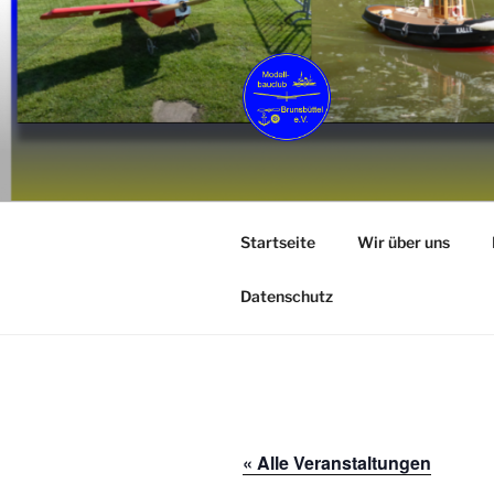
Zum
Inhalt
springen
MCB
Modellbauclub Brunsbüttel e. V
Startseite
Wir über uns
Datenschutz
« Alle Veranstaltungen