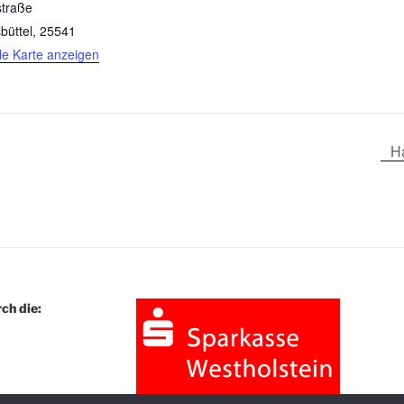
traße
büttel
,
25541
e Karte anzeigen
H
ch die: