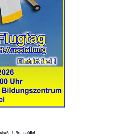
N
g
A
a
n
v
s
i
i
g
c
a
h
t
t
e
i
n
o
-
n
N
a
v
i
traße 1, Brunsbüttel