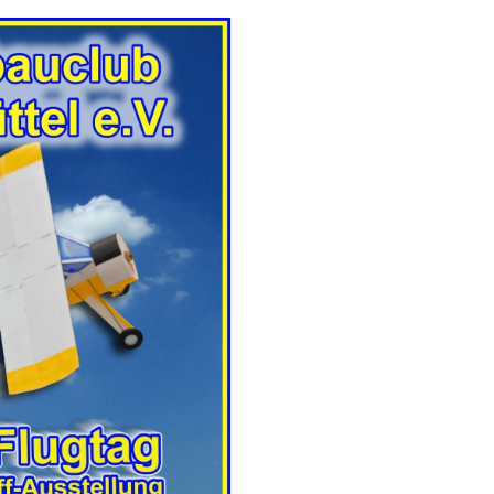
g
a
t
i
o
n