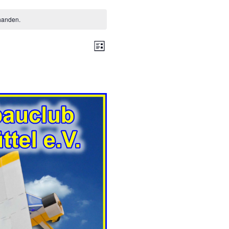
handen.
A
V
L
e
i
n
s
r
t
s
e
a
i
n
c
s
h
t
a
t
l
e
t
n
u
-
n