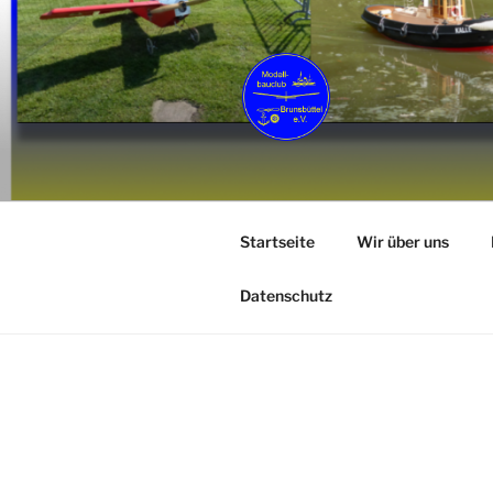
Zum
Inhalt
springen
MCB
Modellbauclub Brunsbüttel e. V
Startseite
Wir über uns
Datenschutz