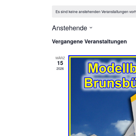
Es sind keine anstehenden Veranstaltungen vor
Anstehende
D
Vergangene Veranstaltungen
a
t
u
MÄRZ
15
m
2026
w
ä
h
l
e
n
.